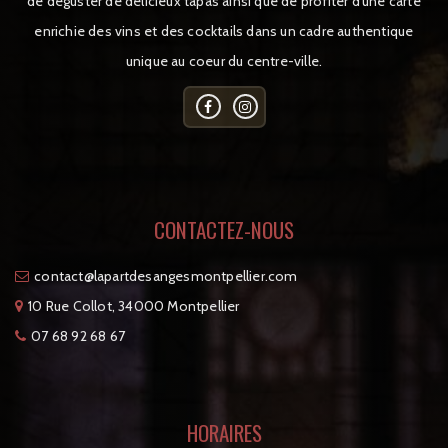
de déguster de délicieux tapas ainsi que de profiter d'une carte
enrichie des vins et des cocktails dans un cadre authentique
unique au coeur du centre-ville.
CONTACTEZ-NOUS
tcatnoc
moc.reilleptnomsegnasedtrapal@
10 Rue Collot, 34000 Montpellier
07 68 92 68 67
HORAIRES