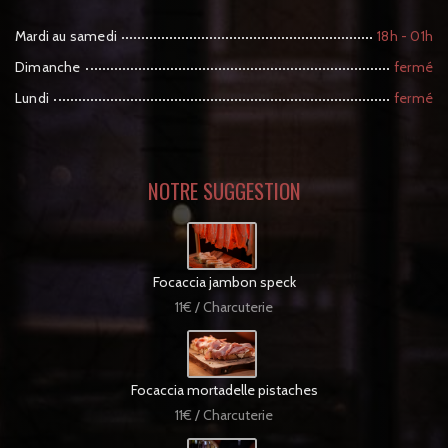
Mardi au samedi
18h - 01h
Dimanche
fermé
Lundi
fermé
NOTRE SUGGESTION
Focaccia jambon speck
11€ / Charcuterie
Focaccia mortadelle pistaches
11€ / Charcuterie