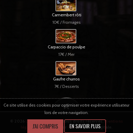
Camembert rôti
10€ / Fromages
Carpaccio de poulpe
17€ / Mer
Gaufre churros
7€ / Desserts
Ce site utilise des cookies pour optimiser votre expérience utilisateur
lors de votre navigation.
© 2026
La Part Des Anges
Tous droits réservés.
Mentions
J'AI COMPRIS
EN SAVOIR PLUS
légales
. Site réalisé par
PHI-E
, agence digitale.