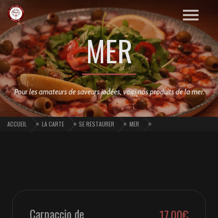
MER
Pour les amateurs de saveurs iodées, voici nos produits de la mer.
ACCUEIL
LA CARTE
SE RESTAURER
MER
Carpaccio de
17,00€