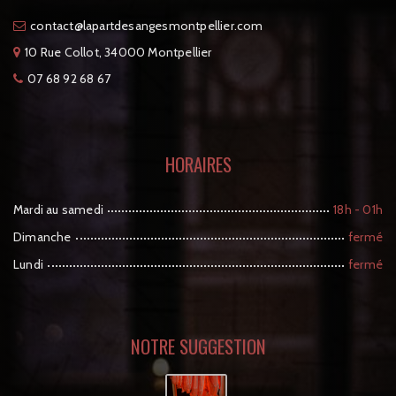
tcatnoc
moc.reilleptnomsegnasedtrapal@
10 Rue Collot, 34000 Montpellier
07 68 92 68 67
HORAIRES
Mardi au samedi
18h - 01h
Dimanche
fermé
Lundi
fermé
NOTRE SUGGESTION