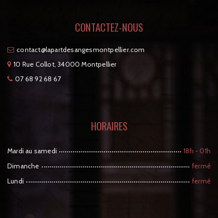
CONTACTEZ-NOUS
tcatnoc
moc.reilleptnomsegnasedtrapal@
10 Rue Collot, 34000 Montpellier
07 68 92 68 67
HORAIRES
Mardi au samedi
18h - 01h
Dimanche
fermé
Lundi
fermé