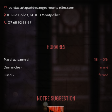
tcatnoc
moc.reilleptnomsegnasedtrapal@
10 Rue Collot, 34000 Montpellier
07 68 92 68 67
HORAIRES
Mardi au samedi
18h - 01h
Dimanche
fermé
Lundi
fermé
NOTRE SUGGESTION