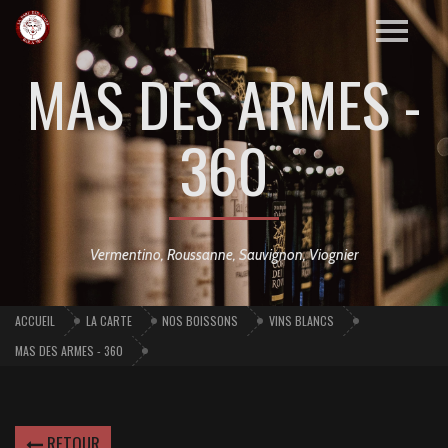
MAS DES ARMES -
360
Vermentino, Roussanne, Sauvignon, Viognier
ACCUEIL
LA CARTE
NOS BOISSONS
VINS BLANCS
MAS DES ARMES - 360
RETOUR