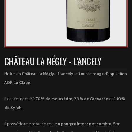
CHÂTEAU LA NÉGLY - L'ANCELY
Notre vin
Château la Négly - L'ancely
est un vin
rouge
d'appelation
AOP La Clape
.
Il est composé à
70% de Mourvèdre
,
20% de Grenache
et à
10%
de Syrah
.
Il possède une robe de couleur
pourpre intense et sombre
. Son