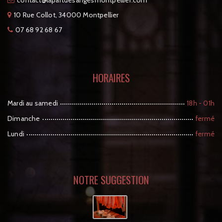
tcatnoc
moc.reilleptnomsegnasedtrapal@
10 Rue Collot, 34000 Montpellier
07 68 92 68 67
HORAIRES
Mardi au samedi
18h - 01h
Dimanche
fermé
Lundi
fermé
NOTRE SUGGESTION