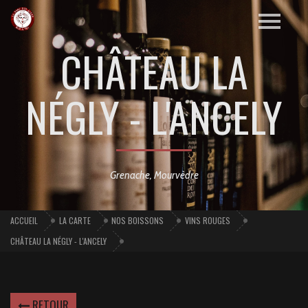
CHÂTEAU LA
NÉGLY - L'ANCELY
Grenache, Mourvèdre
ACCUEIL
LA CARTE
NOS BOISSONS
VINS ROUGES
CHÂTEAU LA NÉGLY - L'ANCELY
RETOUR