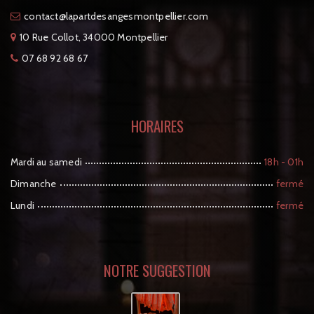
tcatnoc
moc.reilleptnomsegnasedtrapal@
10 Rue Collot, 34000 Montpellier
07 68 92 68 67
HORAIRES
Mardi au samedi
18h - 01h
Dimanche
fermé
Lundi
fermé
NOTRE SUGGESTION