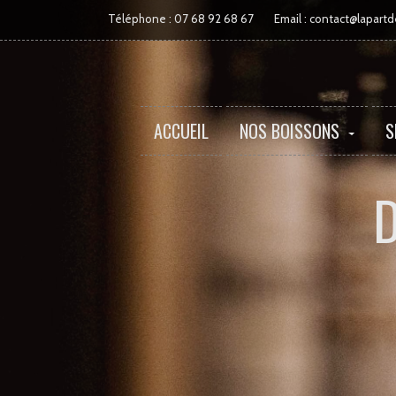
Téléphone :
07 68 92 68 67
Email :
tcatnoc
moc.reil
ACCUEIL
NOS BOISSONS
S
D