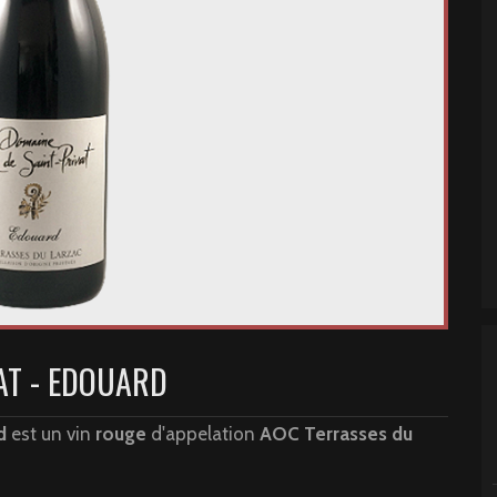
AT - EDOUARD
d
est un vin
rouge
d'appelation
AOC Terrasses du