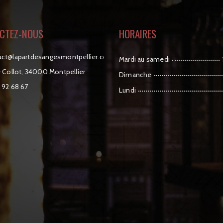
CTEZ-NOUS
HORAIRES
noc
moc.reilleptnomsegnasedtrapal@
Mardi au samedi
 Collot, 34000 Montpellier
Dimanche
 92 68 67
Lundi