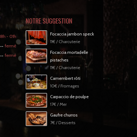
NOTRE SUGGESTION
Focaccia jambon speck
18h - 01h
11€ / Charcuterie
fermé
Focaccia mortadelle
fermé
pistaches
11€ / Charcuterie
Camembert rôti
10€ / Fromages
Carpaccio de poulpe
17€ / Mer
Gaufre churros
7€ / Desserts