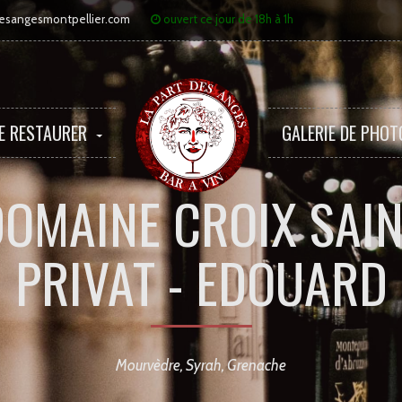
leptnomsegnasedtrapal@
ouvert ce jour de 18h à 1h
E RESTAURER
GALERIE DE PHOT
OMAINE CROIX SAI
PRIVAT - EDOUARD
Mourvèdre, Syrah, Grenache